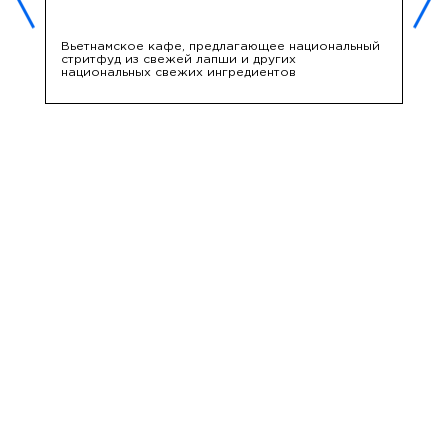
»
Вьетнамское кафе, предлагающее национальный
К
стритфуд из свежей лапши и других
в
национальных свежих ингредиентов