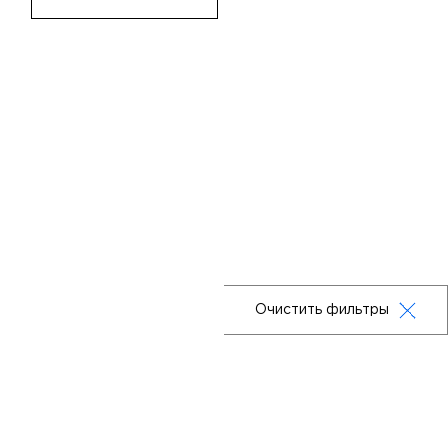
Очистить фильтры
Москва,ул. Маршала Бирюзова, 32