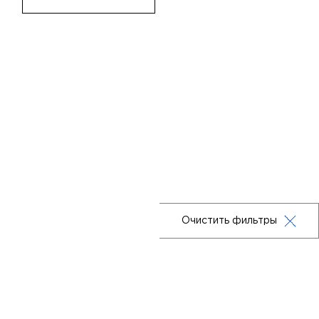
Очистить фильтры
Москва,ул. Маршала Бирюзова, 32