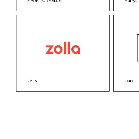
MARK FORMELLE
MarrуLi
Zolla
СИН