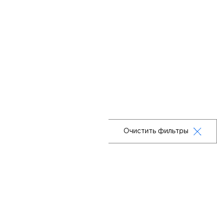
Очистить фильтры
Москва,ул. Маршала Бирюзова, 32
+7 (926) 839 74 41