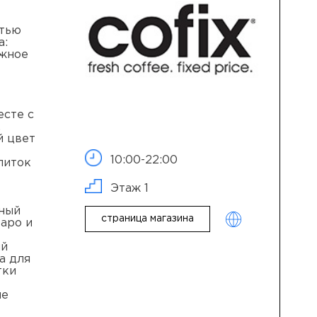
стью
а:
ежное
есте с
,
й цвет
10:00-22:00
питок
Этаж 1
тный
страница магазина
таро и
ый
а для
тки
ые