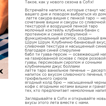
Такое, как у нового сезона в Cofix!
Встречайте напитки, которые станут ча
вашего дня и поводом выбраться из дом
латте сакура-вишня с пенкой таро — н
сочетание вишни и сакуры со сливочной
текстурой и воздушной пенкой таро
молочный коктейль клубника-банан с
протеином и синей спирулиной —
функциональный напиток, созданный вм
Шрум Шрум. Клубнично-банановый вкус
сливочная текстура и насыщенный сини
благодаря синей спирулине
бабл ти гуава-персик — освежающий на
на газированной основе с пюре розовой
гуавы, персиковым сиропом и сочными
клубничными джус боллами
латте таро ванильное печенье — десер
напиток со вкусом сливочного печенья, 
трюфельного сиропа
ягодный колд брю — насыщенный черн
кофе с ягодными нотами вишни и гранат
тех, кто предпочитает немолочные напи
Заглядывайте в Cofix и открывайте нов
вкусы этого лета вместе с нами.